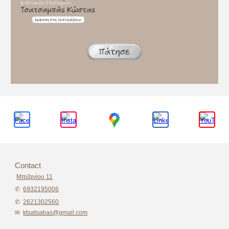
Contact
Μπιζανίου 11
✆
6932195006
✆
2621302560
✉
ktsatsabas@gmail.com