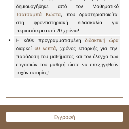
δημιουργήθηκε από τον Μαθηματικό
Τσατσαμπά
Κώστα
,
που
δραστηριοποιείται
στη φροντιστηριακή διδασκαλία
για
περισσότ
ερο
από
20
χρόνια
!
Η
κάθε προγραμματισμένη
διδακτική ώρα
διαρκεί
60 λεπτά
, χρόνος επαρκ
ής
για
την
παράδοση του μαθήματος και
τον έλεγχο
των
εργασιών του μαθητή ώστε να επεξηγηθούν
τυχόν
απορίες!
Εγγραφή