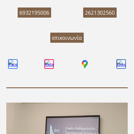
6932195006
2621302560
επικοινωνία