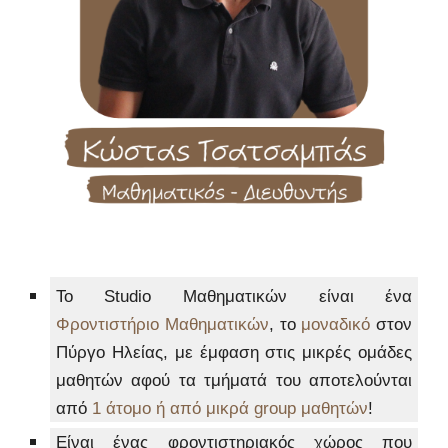
Το Studio Μαθηματικών είναι ένα
Φ
ροντιστήριο Μαθηματικών
, το
μοναδικό
στον
Πύργο Ηλείας,
με
έμφαση στις μικρές ομάδες
μαθητών αφού τα τμήματ
ά
του αποτελούνται
από
1
άτομο ή από μικρά group μαθητών
!
Είναι ένας φροντιστηριακός χώρος που